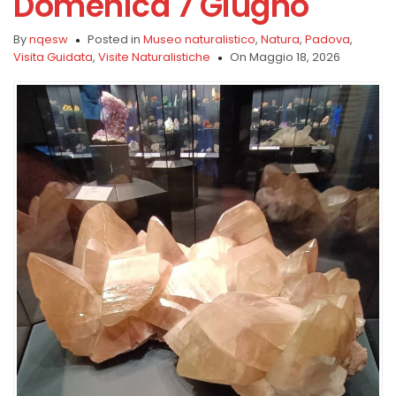
Domenica 7 Giugno
By
nqesw
Posted in
Museo naturalistico
,
Natura
,
Padova
,
Visita Guidata
,
Visite Naturalistiche
On Maggio 18, 2026